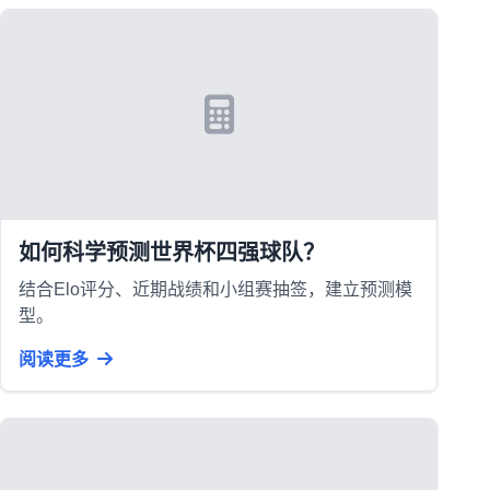
如何科学预测世界杯四强球队？
结合Elo评分、近期战绩和小组赛抽签，建立预测模
型。
阅读更多