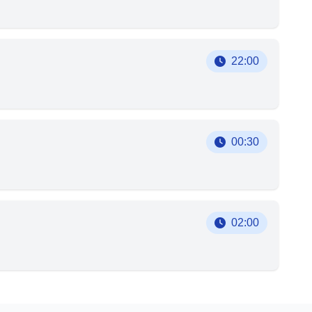
22:00
00:30
02:00