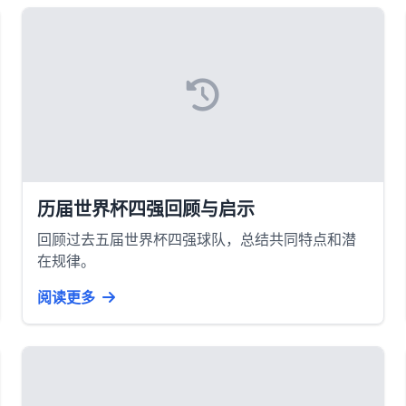
历届世界杯四强回顾与启示
回顾过去五届世界杯四强球队，总结共同特点和潜
在规律。
阅读更多