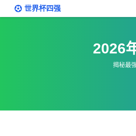
世界杯四强
202
揭秘最