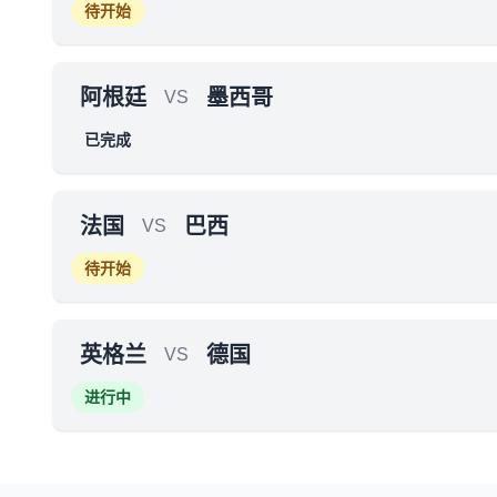
待开始
阿根廷
墨西哥
VS
已完成
法国
巴西
VS
待开始
英格兰
德国
VS
进行中