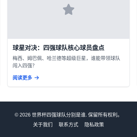
球星对决：四强球队核心球员盘点
梅西、姆巴佩、哈兰德等超级巨星，谁能带领球队
闯入四强？
阅读更多
© 2026 世界杯四强球队分别是谁. 保留所有权利。
关于我们
联系方式
隐私政策