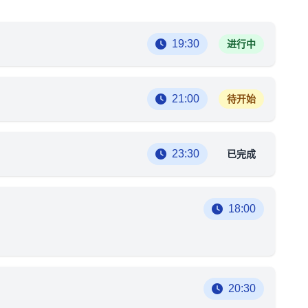
19:30
进行中
21:00
待开始
23:30
已完成
18:00
20:30