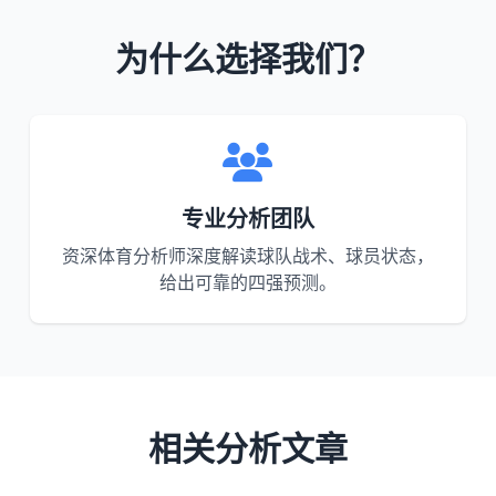
为什么选择我们？
专业分析团队
资深体育分析师深度解读球队战术、球员状态，
给出可靠的四强预测。
相关分析文章