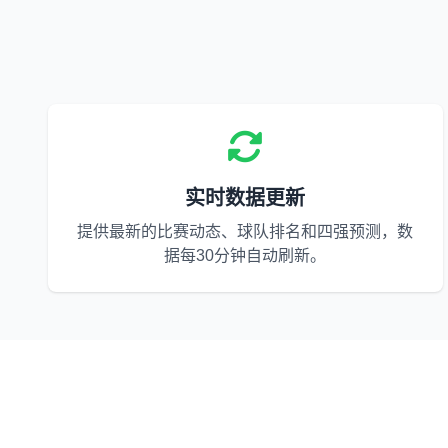
实时数据更新
提供最新的比赛动态、球队排名和四强预测，数
据每30分钟自动刷新。