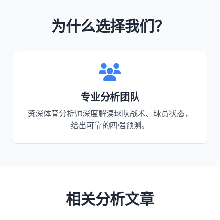
为什么选择我们？
专业分析团队
资深体育分析师深度解读球队战术、球员状态，
给出可靠的四强预测。
相关分析文章