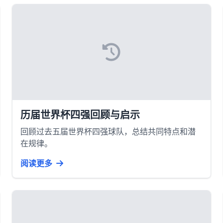
历届世界杯四强回顾与启示
回顾过去五届世界杯四强球队，总结共同特点和潜
在规律。
阅读更多