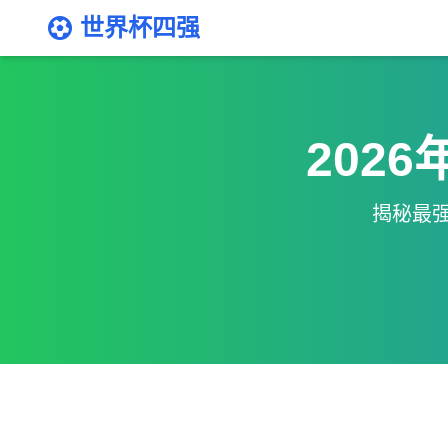
世界杯四强
202
揭秘最