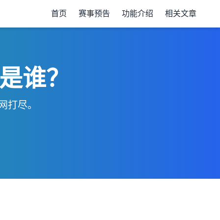
首页
赛事预告
功能介绍
相关文章
别是谁？
网打尽。